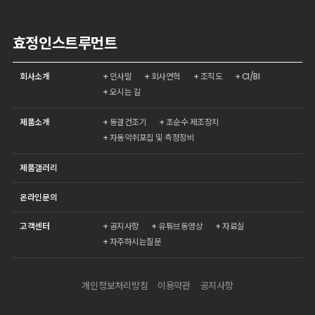
효정인스트루먼트
인사말
회사연혁
조직도
CI/BI
회사소개
오시는 길
동결건조기
초순수 제조장치
제품소개
자동악취포집 및 측정장비
제품갤러리
온라인문의
공지사항
유튜브동영상
자료실
고객센터
자주하시는질문
개인정보처리방침
이용약관
공지사항