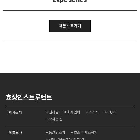
제품바로가기
효정인스트루먼트
인사말
회사연혁
조직도
CI/BI
회사소개
오시는 길
동결건조기
초순수 제조장치
제품소개
자동악취포집 및 측정장비