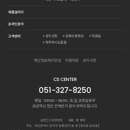
제품갤러리
온라인문의
공지사항
유튜브동영상
자료실
고객센터
자주하시는질문
개인정보처리방침
이용약관
공지사항
CS CENTER
051-327-8250
평일 : 09:00 ~ 18:00 , 토,일,공휴일휴무
궁금하신 점은 언제든지 문의 부탁드립니다.
효정인스트루먼트
대표 : 황 병욱
주소 : 부산광역시 강서구 유통단지1로 41 [102동 222호]